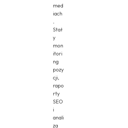
med
iach
.
Stał
y
mon
itori
ng
pozy
cji,
rapo
rty
SEO
i
anali
za