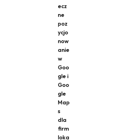
ecz
ne
poz
ycjo
now
anie
w
Goo
gle i
Goo
gle
Map
s
dla
firm
loka