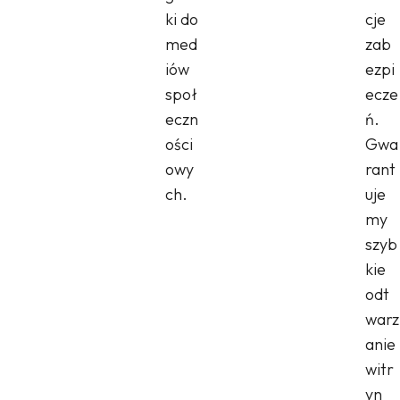
ki do
cje
med
zab
iów
ezpi
społ
ecze
eczn
ń.
ości
Gwa
owy
rant
ch.
uje
my
szyb
kie
odt
warz
anie
witr
yn