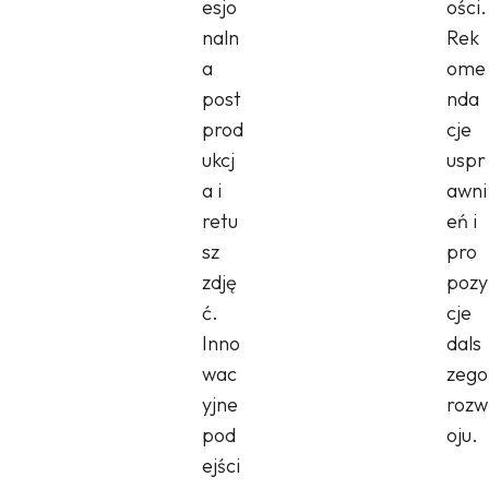
esjo
ości.
naln
Rek
a
ome
post
nda
prod
cje
ukcj
uspr
a i
awni
retu
eń i
sz
pro
zdję
pozy
ć.
cje
Inno
dals
wac
zego
yjne
rozw
pod
oju.
ejści