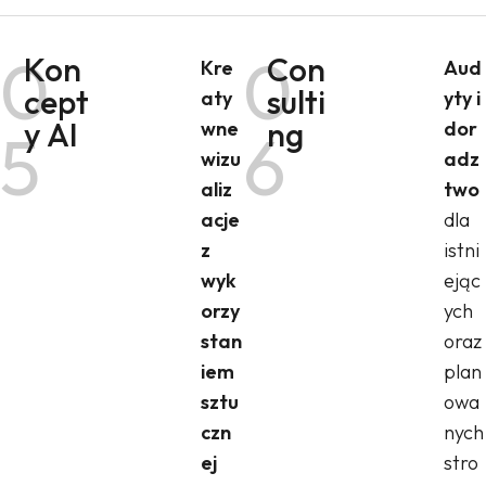
0
0
Kon
Con
Kre
Aud
cept
sulti
aty
yty i
y AI
ng
wne
dor
5
6
wizu
adz
aliz
two
acje
dla
z
istni
wyk
ejąc
orzy
ych
stan
oraz
iem
plan
sztu
owa
czn
nych
ej
stro