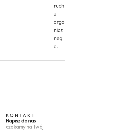
ruch
u
orga
nicz
neg
o.
KONTAKT
Napisz do nas
czekamy na Twój