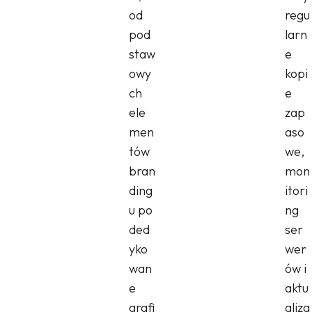
od
regu
pod
larn
staw
e
owy
kopi
ch
e
ele
zap
men
aso
tów
we,
bran
mon
ding
itori
u po
ng
ded
ser
yko
wer
wan
ów i
e
aktu
grafi
aliza