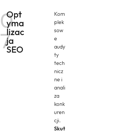
0
Opt
Kom
yma
plek
lizac
sow
7
ja
e
audy
SEO
ty
tech
nicz
ne i
anali
za
konk
uren
cji.
Skut