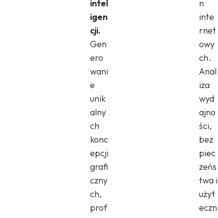
intel
n
igen
inte
cji.
rnet
Gen
owy
ero
ch.
wani
Anal
e
iza
unik
wyd
alny
ajno
ch
ści,
konc
bez
epcji
piec
grafi
zeńs
czny
twa i
ch,
użyt
prof
eczn