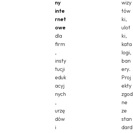
ny
wizy
inte
tów
rnet
ki,
owe
ulot
dla
ki,
firm
kata
,
logi,
insty
ban
tucji
ery.
eduk
Proj
acyj
ekty
nych
zgod
,
ne
urzę
ze
dów
stan
i
dard