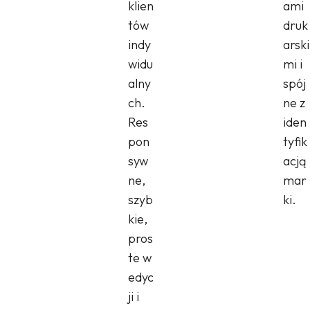
klien
ami
tów
druk
indy
arski
widu
mi i
alny
spój
ch.
ne z
Res
iden
pon
tyfik
syw
acją
ne,
mar
szyb
ki.
kie,
pros
te w
edyc
ji i