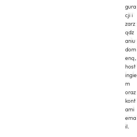
gura
cji i
zarz
ądz
aniu
dom
eną,
host
ingie
m
oraz
kont
ami
ema
il.