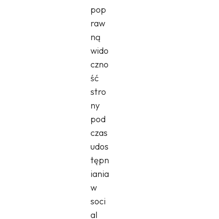
pop
raw
ną
wido
czno
ść
stro
ny
pod
czas
udos
tępn
iania
w
soci
al