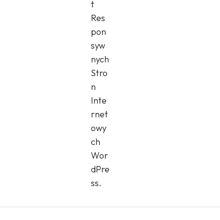
t
Res
pon
syw
nych
Stro
n
Inte
rnet
owy
ch
Wor
dPre
ss.