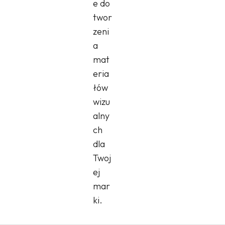
e do
twor
zeni
a
mat
eria
łów
wizu
alny
ch
dla
Twoj
ej
mar
ki.