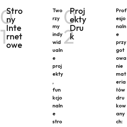
0
0
Stro
Proj
Two
Prof
ny
ekty
rzy
esjo
Inte
Dru
my
naln
1
2
rnet
indy
k
e
wid
przy
owe
ualn
got
e
owa
proj
nie
ekty
mat
,
eria
fun
łów
kcjo
dru
naln
kow
e
any
stro
ch: