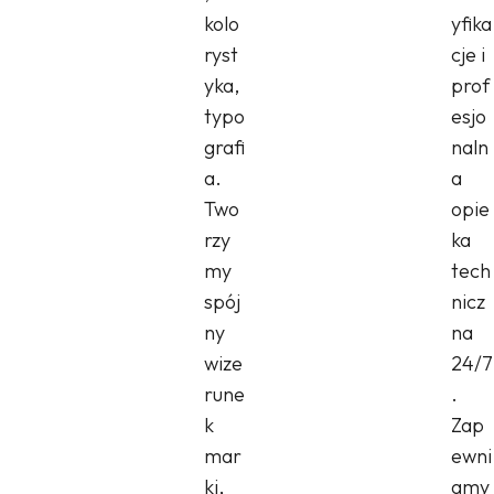
kolo
yfika
ryst
cje i
yka,
prof
typo
esjo
grafi
naln
a.
a
Two
opie
rzy
ka
my
tech
spój
nicz
ny
na
wize
24/7
rune
.
k
Zap
mar
ewni
ki,
amy