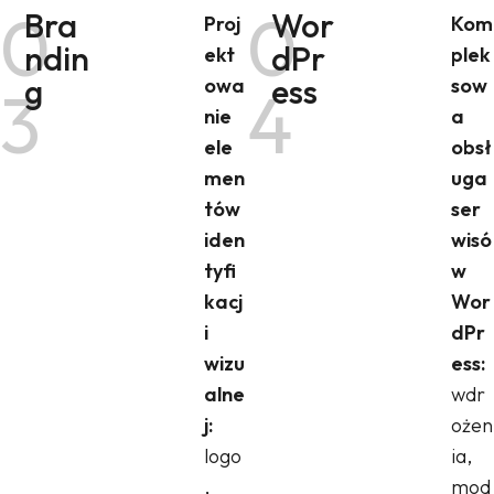
0
0
Bra
Wor
Proj
Kom
ndin
dPr
ekt
plek
g
ess
owa
sow
3
4
nie
a
ele
obsł
men
uga
tów
ser
iden
wisó
tyfi
w
kacj
Wor
i
dPr
wizu
ess:
alne
wdr
j:
ożen
logo
ia,
,
mod