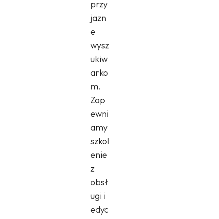
przy
jazn
e
wysz
ukiw
arko
m.
Zap
ewni
amy
szkol
enie
z
obsł
ugi i
edyc