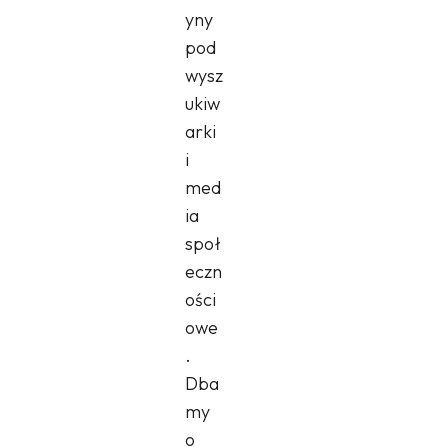
yny
pod
wysz
ukiw
arki
i
med
ia
społ
eczn
ości
owe
.
Dba
my
o