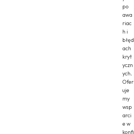
po
awa
riac
h i
błęd
ach
kryt
yczn
ych.
Ofer
uje
my
wsp
arci
e w
konfi