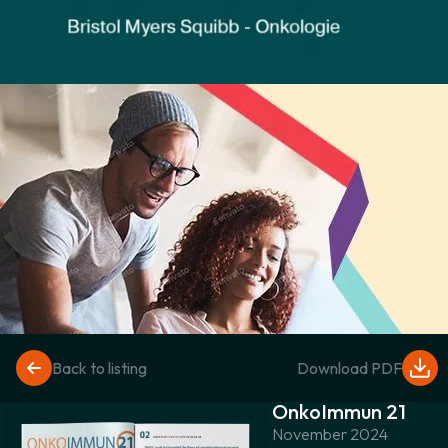
Back to listing
Download PDF
OnkoImmun 21
November 2024