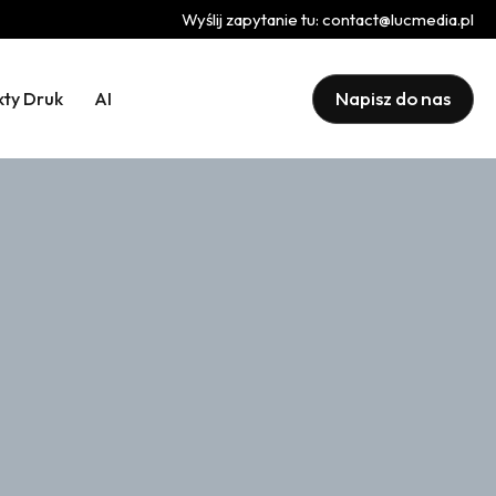
Wyślij zapytanie tu:
contact@lucmedia.pl
Napisz do nas
kty Druk
AI