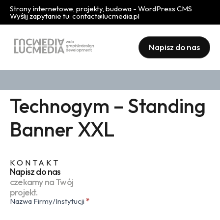
Strony internetowe, projekty, budowa - WordPress CMS
Wyślij zapytanie tu:
contact@lucmedia.pl
Napisz do nas
Technogym – Standing
Banner XXL
KONTAKT
Napisz do nas
czekamy na Twój
projekt.
Nazwa Firmy/Instytucji
*
Kontakt
(popup)