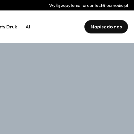
Wyślij zapytanie tu:
contact@lucmedia.pl
Napisz do nas
kty Druk
AI