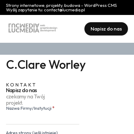
Strony internetowe, projekty, budowa - WordPress CMS
Wyślij zapytanie tu:
contact@lucmedia.pl
Napisz do nas
C.Clare Worley
KONTAKT
Napisz do nas
czekamy na Twój
projekt.
Nazwa Firmy/Instytucji
*
Kontakt
(popup)
Adres strony (jeśli istnieje)