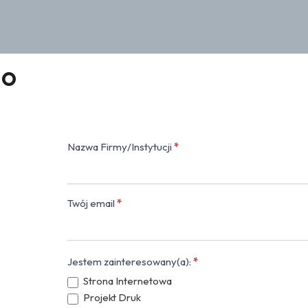
lo
Nazwa Firmy/Instytucji
*
Kontakt
(popup)
Twój email
*
Jestem zainteresowany(a):
*
Strona Internetowa
Projekt Druk