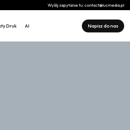
Wyślij zapytanie tu:
contact@lucmedia.pl
Napisz do nas
kty Druk
AI