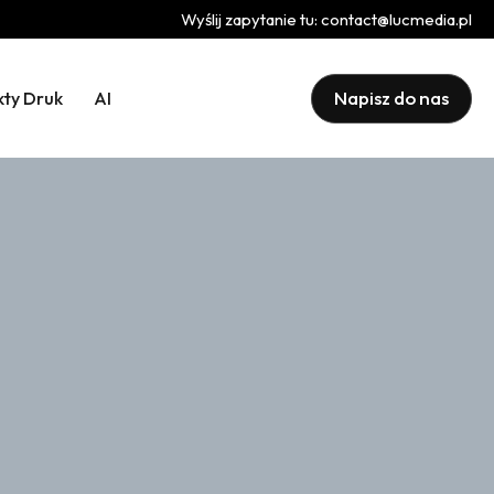
Wyślij zapytanie tu:
contact@lucmedia.pl
Napisz do nas
kty Druk
AI