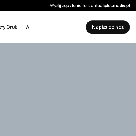
Wyślij zapytanie tu:
contact@lucmedia.pl
Napisz do nas
kty Druk
AI