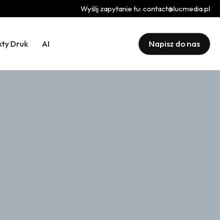
Wyślij zapytanie tu:
contact@lucmedia.pl
Napisz do nas
kty Druk
AI