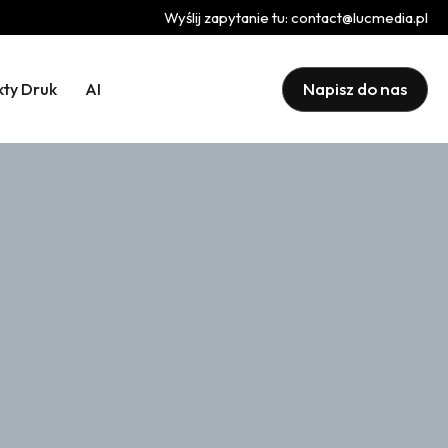
Wyślij zapytanie tu:
contact@lucmedia.pl
Napisz do nas
kty Druk
AI