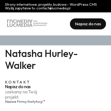
Strony internetowe, projekty, budowa - WordPress CMS
Wyślij zapytanie tu:
contact@lucmedia.pl
Napisz do nas
Natasha Hurley-
Walker
KONTAKT
Napisz do nas
czekamy na Twój
projekt.
Nazwa Firmy/Instytucji
*
Kontakt
(popup)