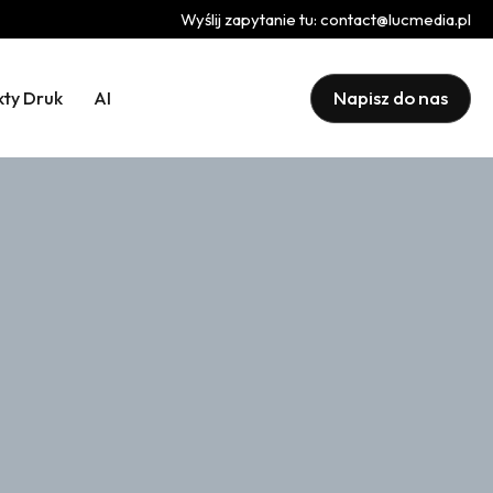
Wyślij zapytanie tu:
contact@lucmedia.pl
Napisz do nas
kty Druk
AI