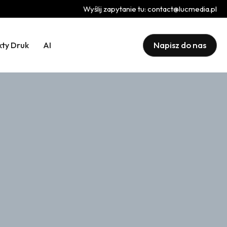
Wyślij zapytanie tu:
contact@lucmedia.pl
Napisz do nas
kty Druk
AI