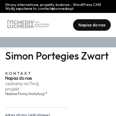
Strony internetowe, projekty, budowa - WordPress CMS
Wyślij zapytanie tu:
contact@lucmedia.pl
Napisz do nas
Simon Portegies Zwart
KONTAKT
Napisz do nas
czekamy na Twój
projekt.
Nazwa Firmy/Instytucji
*
Kontakt
(popup)
Adres strony (jeśli istnieje)